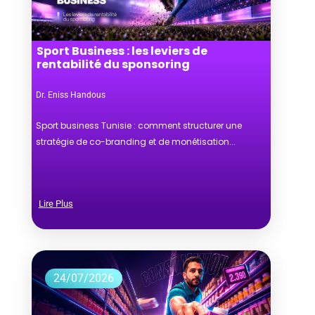
Sport Business : les leviers de
rentabilité du sponsoring
Dr. Eniss Handous
Sport business Tunisie : comment structurer une
stratégie de co-branding et de monétisation...
Lire Plus
24/07/2026