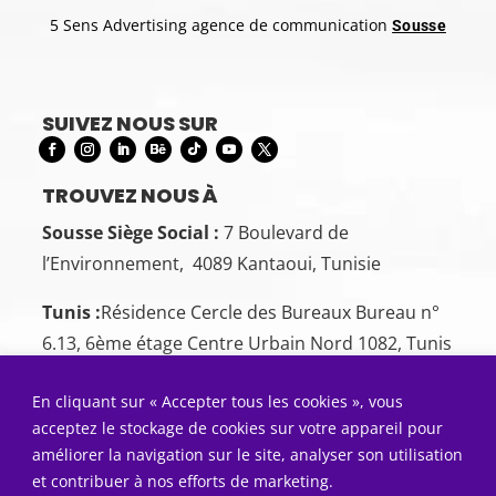
5 Sens Advertising agence de communication
Sousse
SUIVEZ NOUS SUR
TROUVEZ NOUS À
Sousse Siège Social :
7 Boulevard de
l’Environnement, 4089 Kantaoui, Tunisie
Tunis :
Résidence Cercle des Bureaux Bureau n°
6.13, 6ème étage Centre Urbain Nord 1082, Tunis
1082
En cliquant sur « Accepter tous les cookies », vous
CONTACTEZ-NOUS
acceptez le stockage de cookies sur votre appareil pour
Sousse:
+216 26 00 00 88
améliorer la navigation sur le site, analyser son utilisation
et contribuer à nos efforts de marketing.
Tunis:
+216 22 50 55 01