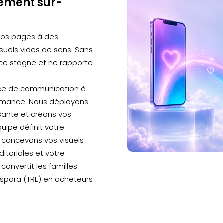
ment sur-
vos pages à des
isuels vides de sens. Sans
nce stagne et ne rapporte
ce de communication à
ormance. Nous déployons
ssante et créons vos
uipe définit votre
 concevons vos visuels
itoriales et votre
convertit les familles
iaspora (TRE) en acheteurs