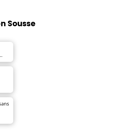
on Sousse
…
sans