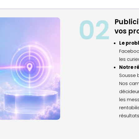
Publici
vos pr
Le prob
Facebook
les curi
Notre r
Sousse b
Nos camp
décideur
les mess
rentabili
résultat