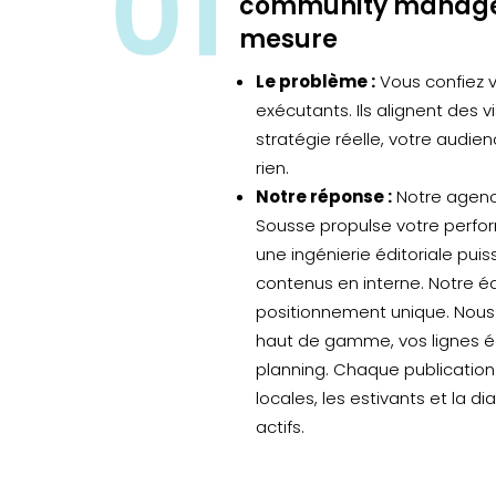
community manage
mesure
Le problème :
Vous confiez 
exécutants. Ils alignent des v
stratégie réelle, votre audie
rien.
Notre réponse :
Notre agen
Sousse propulse votre perf
une ingénierie éditoriale pui
contenus en interne. Notre éq
positionnement unique. Nous
haut de gamme, vos lignes éd
planning. Chaque publication 
locales, les estivants et la d
actifs.