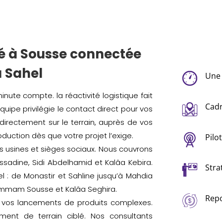
té à Sousse connectée
 Sahel
Une 
te compte. la réactivité logistique fait
Cadr
quipe privilégie le contact direct pour vos
directement sur le terrain, auprès de vos
duction dès que votre projet l’exige.
Pilo
s usines et sièges sociaux. Nous couvrons
essadine, Sidi Abdelhamid et Kalâa Kebira.
Stra
l : de Monastir et Sahline jusqu’à Mahdia
Hammam Sousse et Kalâa Seghira.
Repo
ter vos lancements de produits complexes.
nt de terrain ciblé. Nos consultants