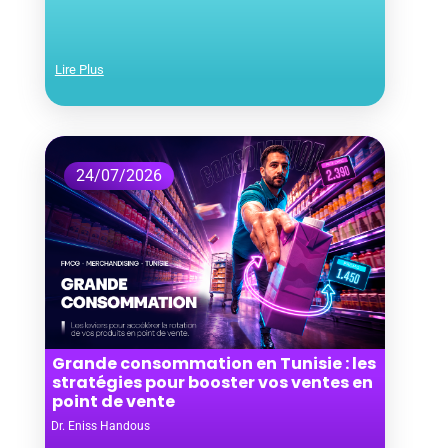
Lire Plus
24/07/2026
Grande consommation en Tunisie : les
stratégies pour booster vos ventes en
point de vente
Dr. Eniss Handous