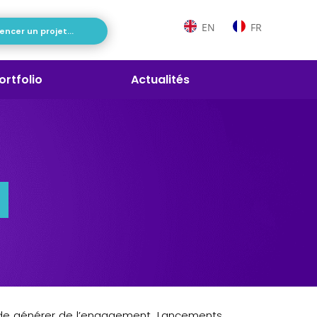
EN
FR
cer un projet...
ortfolio
Actualités
l
t de générer de l’engagement. Lancements