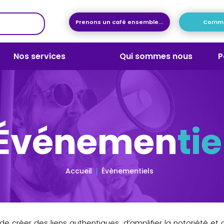
Prenons un café ensemble...
Commen
Nos services
Qui sommes nous
P
Événemen
tie
Accueil
Évènementiels
 créer des liens authentiques, d’amplifier la notoriété e