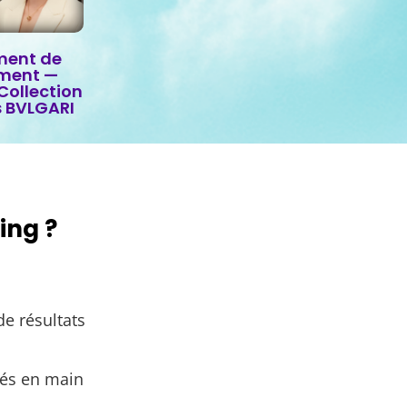
ment de
ment —
Collection
s BVLGARI
ing ?
e résultats
lés en main