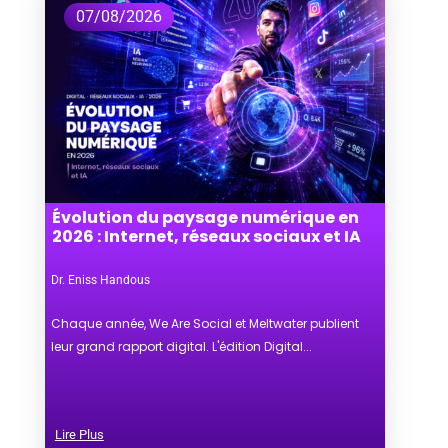
07/08/2026
Évolution du paysage numérique en
2026 : Internet, réseaux sociaux et IA
Dr. Eniss Handous
Chaque année, We Are Social et Meltwater publient
leur grand rapport digital. L'édition Digital...
Lire Plus