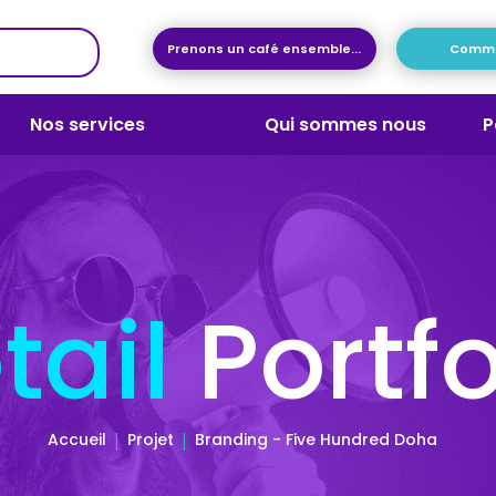
Prenons un café ensemble...
Commen
Nos services
Qui sommes nous
P
tail
Portfo
Accueil
Projet
Branding - Five Hundred Doha