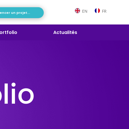
EN
FR
cer un projet...
ortfolio
Actualités
lio