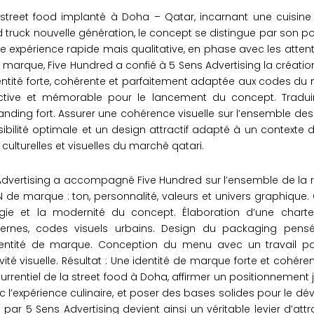
street food implanté à Doha – Qatar, incarnant une cuisi
truck nouvelle génération, le concept se distingue par son p
e expérience rapide mais qualitative, en phase avec les atten
marque, Five Hundred a confié à 5 Sens Advertising la créati
entité forte, cohérente et parfaitement adaptée aux codes du m
tinctive et mémorable pour le lancement du concept. Tradui
nding fort. Assurer une cohérence visuelle sur l’ensemble des
sibilité optimale et un design attractif adapté à un context
culturelles et visuelles du marché qatari.
dvertising a accompagné Five Hundred sur l’ensemble de la r
l’ADN de marque : ton, personnalité, valeurs et univers graphiqu
ergie et la modernité du concept. Élaboration d’une char
rnes, codes visuels urbains. Design du packaging pensé 
identité de marque. Conception du menu avec un travail part
tractivité visuelle. Résultat : Une identité de marque forte et cohé
rentiel de la street food à Doha, affirmer un positionnement j
c l’expérience culinaire, et poser des bases solides pour le 
 5 Sens Advertising devient ainsi un véritable levier d’attracti