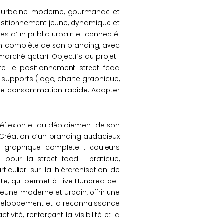
ne urbaine moderne, gourmande et
ositionnement jeune, dynamique et
tes d’un public urbain et connecté.
on complète de son branding, avec
arché qatari. Objectifs du projet :
re le positionnement street food
 supports (logo, charte graphique,
e de consommation rapide. Adapter
éflexion et du déploiement de son
e. Création d’un branding audacieux
te graphique complète : couleurs
pour la street food : pratique,
iculier sur la hiérarchisation de
rente, qui permet à Five Hundred de :
eune, moderne et urbain, offrir une
développement et la reconnaissance
vité, renforçant la visibilité et la