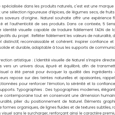
 spécialisée dans les produits naturels, c'est est une marqu
 une sélection rigoureuse d’épices, de légumes secs, de fruits s
es saveurs d’origine.. Naturel souhaite offrir une expérience 
é et l’authenticité de ses produits. Dans ce contexte, 5 Sens
e identité visuelle capable de traduire fidèlement l’ADN de
ctifs du projet : Refléter fidèlement les valeurs de naturalité,
 distinctif, reconnaissable et cohérent. Inspirer confiance et
solide et durable, adaptable à tous les supports de communic
ection artistique : L’identité visuelle de Naturel s’inspire dir
s vers un univers doux, épuré et équilibré, afin de transmet
isuel a été pensé pour évoquer la qualité des ingrédients e
eurs repose sur des teintes naturelles et apaisantes, rappel
ctionnées pour renforcer l’émotion, la sérénité et la confian
 supports. Typographies : Des typographies modernes, élégante
he contemporaine tout en conservant une dimension humaine e
turalité, pilier du positionnement de Naturel. Éléments graph
formes organiques, de lignes fluides et de textures subtiles, ra
rs visuel sans le surcharger, renforçant ainsi le caractère pre