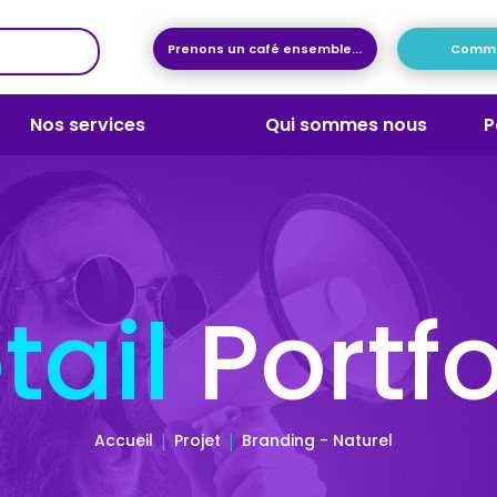
Prenons un café ensemble...
Commen
Nos services
Qui sommes nous
P
tail
Portfo
Accueil
Projet
Branding - Naturel