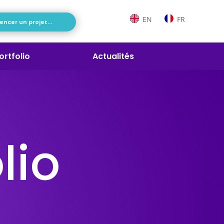
EN
FR
cer un projet...
ortfolio
Actualités
lio