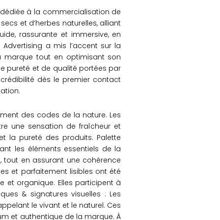
e dédiée à la commercialisation de
ecs et d’herbes naturelles, alliant
fluide, rassurante et immersive, en
 Advertising a mis l’accent sur la
 la marque tout en optimisant son
 de pureté et de qualité portées par
 crédibilité dès le premier contact
ation.
ectement des codes de la nature. Les
tre une sensation de fraîcheur et
t la pureté des produits. Palette
ant les éléments essentiels de la
ce, tout en assurant une cohérence
s et parfaitement lisibles ont été
t organique. Elles participent à
iques & signatures visuelles : Les
ppelant le vivant et le naturel. Ces
mium et authentique de la marque. À