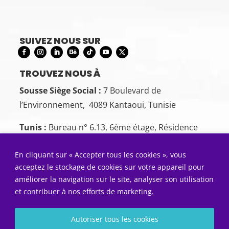
SUIVEZ NOUS SUR
TROUVEZ NOUS À
Sousse Siège Social :
7 Boulevard de
l’Environnement, 4089 Kantaoui, Tunisie
Tunis :
Bureau n° 6.13, 6ème étage, Résidence
Cercle des Bureaux, Bd de la Terre, Tunis 1082
En cliquant sur « Accepter tous les cookies », vous
CONTACTEZ-NOUS
acceptez le stockage de cookies sur votre appareil pour
Sousse:
+216 26 00 00 88
améliorer la navigation sur le site, analyser son utilisation
et contribuer à nos efforts de marketing.
Tunis:
+216 22 50 55 01
ENVOYEZ NOUS UN COURRIEL
Autoriser tous les cookies