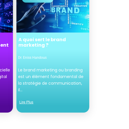
A quoi sert le brand
ment
marketing ?
Dr. Eniss Handous
cielle
Le brand marketing ou branding
ital
est un élément fondamental de
la stratégie de communication,
il...
Lire Plus