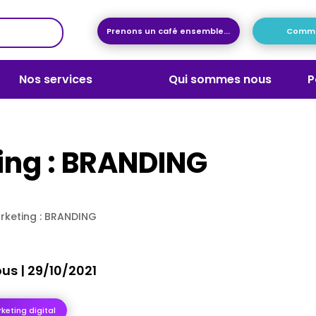
Prenons un café ensemble...
Commen
Nos services
Qui sommes nous
P
ing : BRANDING
rketing : BRANDING
ous
|
29/10/2021
rketing digital