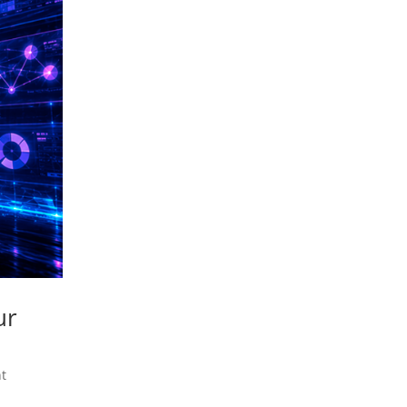
ur
nt