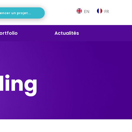
EN
FR
cer un projet...
ortfolio
Actualités
ding