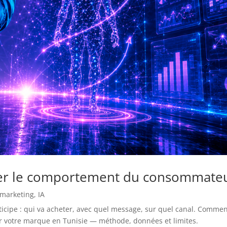
ciper le comportement du consommate
 marketing
,
IA
nticipe : qui va acheter, avec quel message, sur quel canal. Comme
our votre marque en Tunisie — méthode, données et limites.