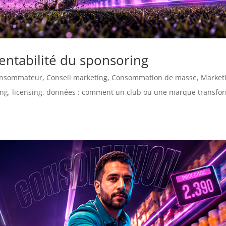
rentabilité du sponsoring
onsommateur
,
Conseil marketing
,
Consommation de masse
,
Marketi
ding, licensing, données : comment un club ou une marque transfo