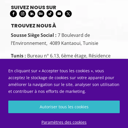
SUIVEZ NOUS SUR
TROUVEZ NOUS À
Sousse Siège Social :
7 Boulevard de
l’Environnement, 4089 Kantaoui, Tunisie
Tunis :
Bureau n° 6.13, 6ème étage, Résidence
Cercle des Bureaux, Bd de la Terre, Tunis 1082
En cliquant sur « Accepter tous les cookies », vous
CONTACTEZ-NOUS
acceptez le stockage de cookies sur votre appareil pour
Sousse:
+216 26 00 00 88
améliorer la navigation sur le site, analyser son utilisation
et contribuer à nos efforts de marketing.
Tunis:
+216 22 50 55 01
ENVOYEZ NOUS UN COURRIEL
Autoriser tous les cookies
Contact@5sens.tn
Diagnostic gratuit
Paramètres des cookies