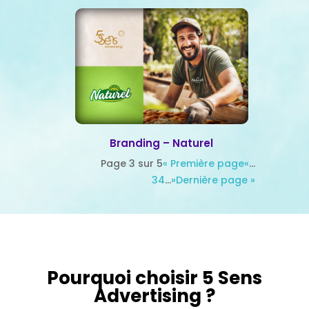
Branding – Naturel
Page 3 sur 5
« Première page
«
…
3
4
…
»
Dernière page »
Pourquoi choisir 5 Sens
Advertising ?