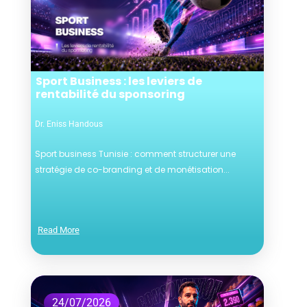
Sport Business : les leviers de
rentabilité du sponsoring
Dr. Eniss Handous
Sport business Tunisie : comment structurer une
stratégie de co-branding et de monétisation...
Read More
24/07/2026