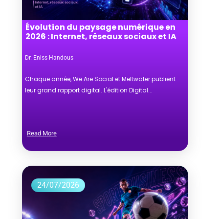
Évolution du paysage numérique en
2026 : Internet, réseaux sociaux et IA
Dr. Eniss Handous
Chaque année, We Are Social et Meltwater publient
leur grand rapport digital. L'édition Digital...
Read More
24/07/2026