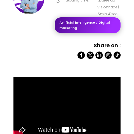
Reading time:
(Durée du

visionnage)
5min 41sec
Artificial intelligence / Digital
marketing
Share on :