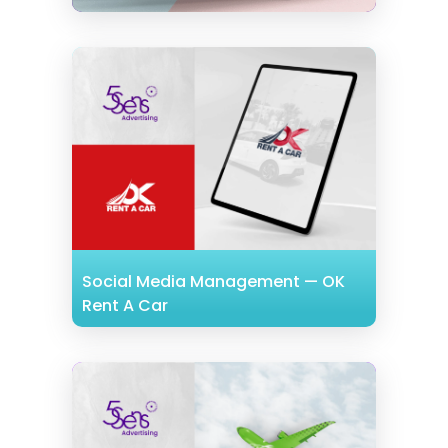
Conception panneau d’affichage
urbain
Social Media Management — OK
Rent A Car