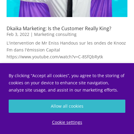
Dkaika Marketing: Is the Customer Really King?
Feb 3, 2022
|
Marketing consulting
L'intervention de Mr Eniss Handous sur les ondes de Knooz
Fm dans l'émission Capital
https://www.youtube.com/watch?v=C-8SfQbRytk
By clicking “Accept all cookies”, you agree to the storing of
cookies on your device to enhance site navigation,
analyze site usage, and assist in our marketing efforts.
Allow all cookies
Diagnostic gratuit
Cookie settings