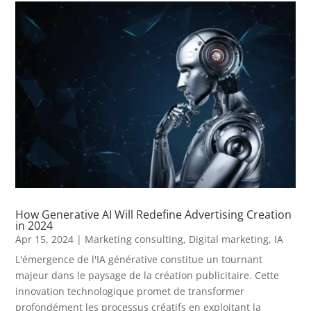
How Generative AI Will Redefine Advertising Creation
in 2024
Apr 15, 2024
|
Marketing consulting
,
Digital marketing
,
IA
L'émergence de l'IA générative constitue un tournant
majeur dans le paysage de la création publicitaire. Cette
innovation technologique promet de transformer
profondément les processus créatifs en exploitant la